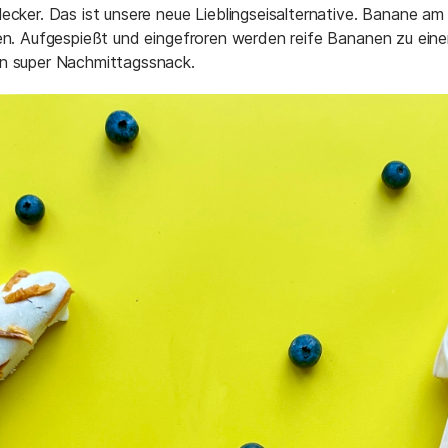
ecker. Das ist unsere neue Lieblingseisalternative. Banane am S
ten. Aufgespießt und eingefroren werden reife Bananen zu ein
in super Nachmittagssnack.