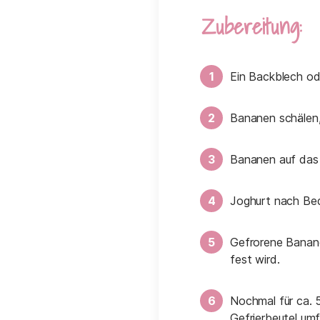
Zubereitung:
Ein Backblech od
Bananen schälen, 
Bananen auf das 
Joghurt nach Beda
Gefrorene Banane
fest wird.
Nochmal für ca. 
Gefrierbeutel um