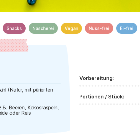
Snacks
Nascherei
Vegan
Nuss-frei
Ei-frei
Vorbereitung:
hl (Natur, mit pürierten
Portionen / Stück:
z.B. Beeren, Kokosraspeln,
ide oder Reis