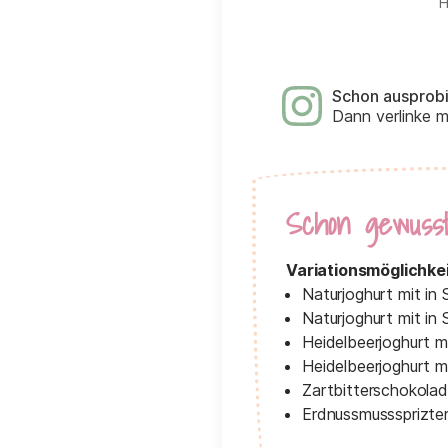
H
Schon ausprob
Dann verlinke 
Schon gewuss
Variationsmöglichke
Naturjoghurt mit i
Naturjoghurt mit in
Heidelbeerjoghurt m
Heidelbeerjoghurt m
Zartbitterschokolad
Erdnussmusssprizte