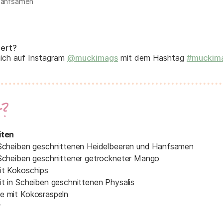
anfsamen
iert?
mich auf Instagram
@muckimags
mit dem Hashtag
#muckim
t?
iten
n Scheiben geschnittenen Heidelbeeren und Hanfsamen
 Scheiben geschnittener getrockneter Mango
it Kokoschips
it in Scheiben geschnittenen Physalis
e mit Kokosraspeln
r