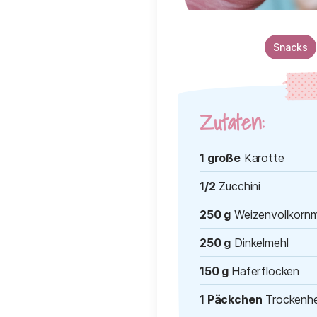
Snacks
Zutaten:
1 große
Karotte
1/2
Zucchini
250 g
Weizenvollkornm
250 g
Dinkelmehl
150 g
Haferflocken
1 Päckchen
Trockenh