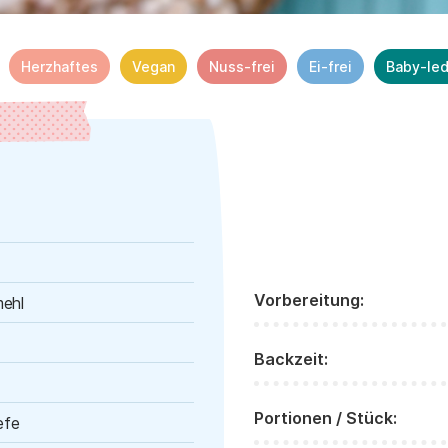
Herzhaftes
Vegan
Nuss-frei
Ei-frei
Baby-led
Vorbereitung:
ehl
Backzeit:
Portionen / Stück:
efe