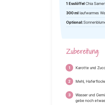
1 Esslöffel
Chia Same
300 ml
laufwarmes Wa
Optional:
Sonnenblume
Zubereitung:
Karotte und Zucc
Mehl, Haferflock
Wasser und Gemüs
gebe noch etwas