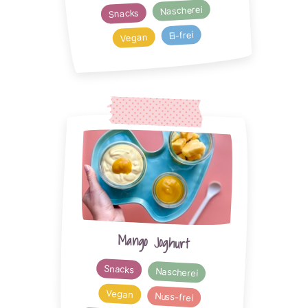
Nascherei
Snacks
Ei-frei
Vegan
Mango Joghurt
Snacks
Nascherei
Vegan
Nuss-frei