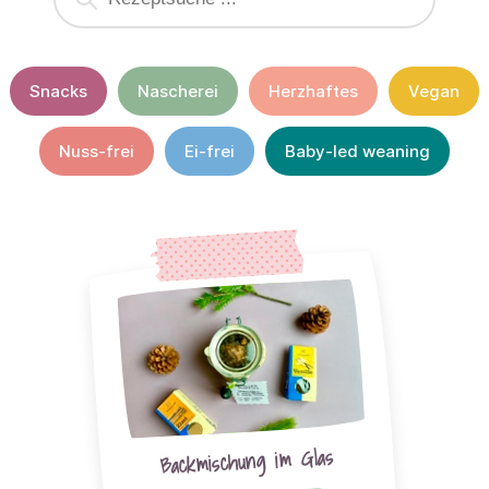
Snacks
Nascherei
Herzhaftes
Vegan
Nuss-frei
Ei-frei
Baby-led weaning
Backmischung im Glas