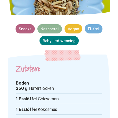
Snacks
Nascherei
Vegan
Ei-frei
Baby-led weaning
Zutaten:
Boden
250 g
Haferflocken
1 Esslöffel
Chiasamen
1 Esslöffel
Kokosmus