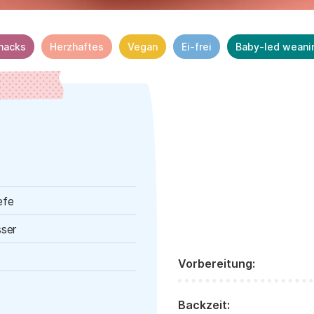
nacks
Herzhaftes
Vegan
Ei-frei
Baby-led weani
efe
ser
Vorbereitung:
Backzeit: