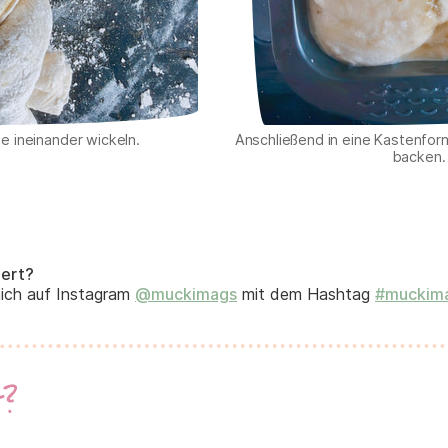
e ineinander wickeln.
Anschließend in eine Kastenfor
backen.
iert?
mich auf Instagram
@muckimags
mit dem Hashtag
#muckim
t?