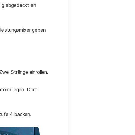
eig abgedeckt an
hleistungsmixer geben
wei Stränge einrollen.
nform legen. Dort
Stufe 4 backen.