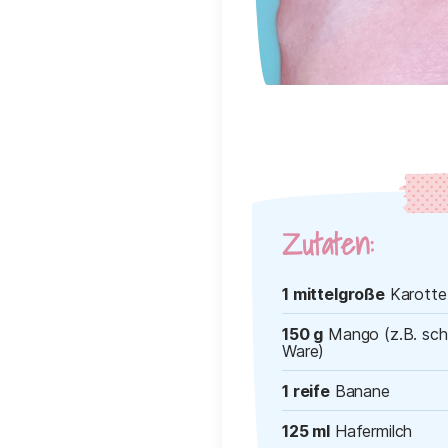
Zutaten:
1 mittelgroße
Karotte
150 g
Mango (z.B. sch
Ware)
1 reife
Banane
125 ml
Hafermilch