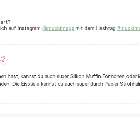
iert?
mich auf Instagram
@muckimags
mit dem Hashtag
#muckim
t?
en hast, kannst du auch super Silikon Muffin Förmchen oder le
en. Die Eisstiele kannst du auch super durch Papier Strohha