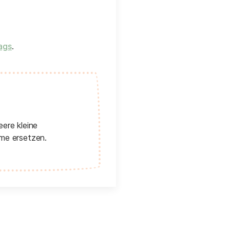
ags
.
ere kleine
lme ersetzen.