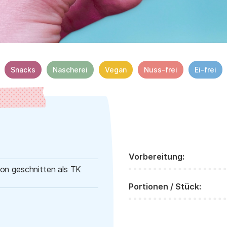
Snacks
Nascherei
Vegan
Nuss-frei
Ei-frei
Vorbereitung:
on geschnitten als TK
Portionen / Stück: